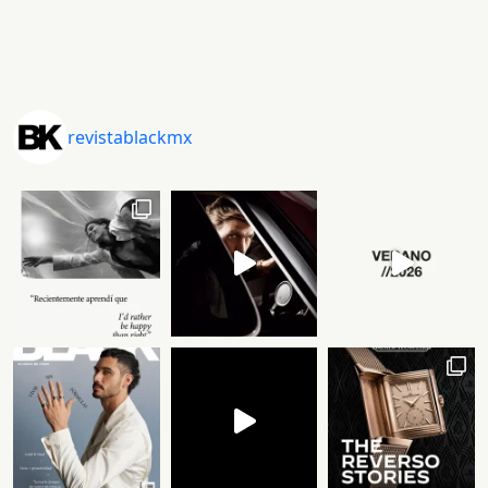
revistablackmx