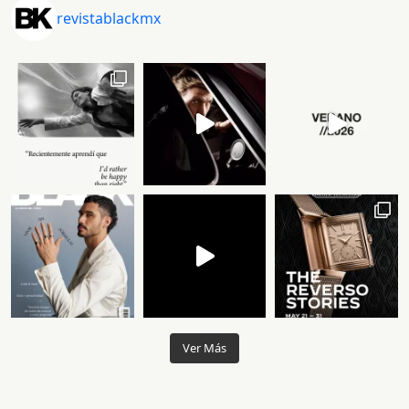
revistablackmx
Ver Más