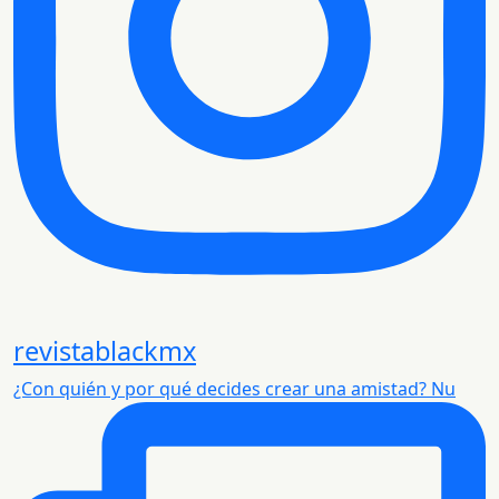
revistablackmx
¿Con quién y por qué decides crear una amistad? Nu