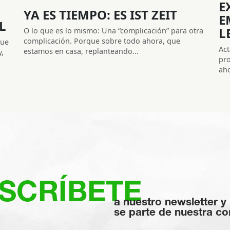
E
YA ES TIEMPO: ES IST ZEIT
E
L
L
O lo que es lo mismo: Una “complicación” para otra
complicación. Porque sobre todo ahora, que
que
Act
estamos en casa, replanteando...
,
pro
aho
SCRÍBETE
a nuestro newsletter y
se parte de nuestra c