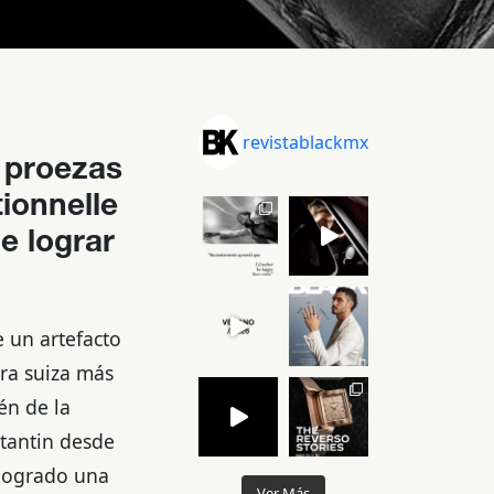
revistablackmx
 proezas
ionnelle
e lograr
 un artefacto
ra suiza más
én de la
stantin desde
 logrado una
Ver Más