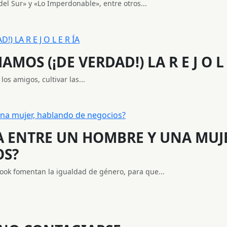
el Sur» y «Lo Imperdonable», entre otros...
MOS (¡DE VERDAD!) LA R E J O L 
los amigos, cultivar las...
IA ENTRE UN HOMBRE Y UNA MUJ
OS?
book fomentan la igualdad de género, para que...