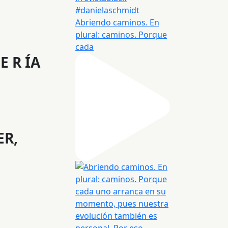
Abriendo caminos. En
plural: caminos. Porque
cada
E R ÍA
ER,