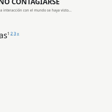
 NO CONTAGIARSE
 interacción con el mundo se haya visto...
as
1
2
3
»