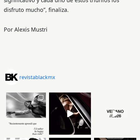
significativo y cada uno de estos triunfos los
disfruto mucho”, finaliza.
Por Alexis Mustri
revistablackmx