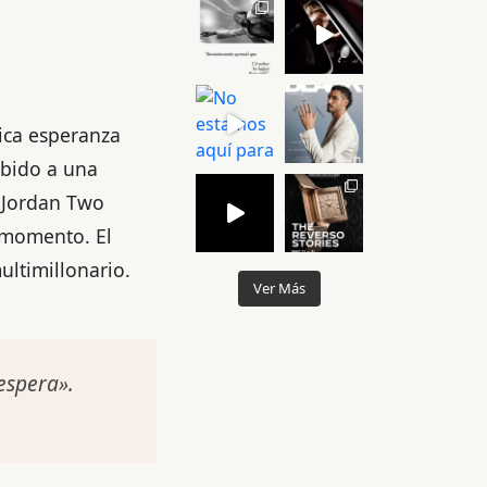
nica esperanza
ebido a una
y Jordan Two
 momento. El
ultimillonario.
Ver Más
 espera».