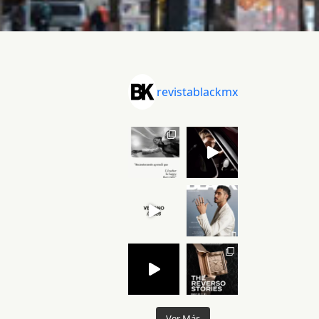
revistablackmx
Ver Más