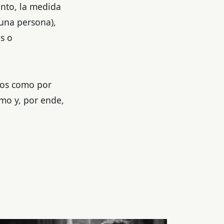
anto, la medida
 una persona),
s o
ños como por
umo y, por ende,