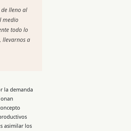
de lleno al
el medio
ente todo lo
 llevarnos a
por la demanda
cionan
 concepto
productivos
s asimilar los