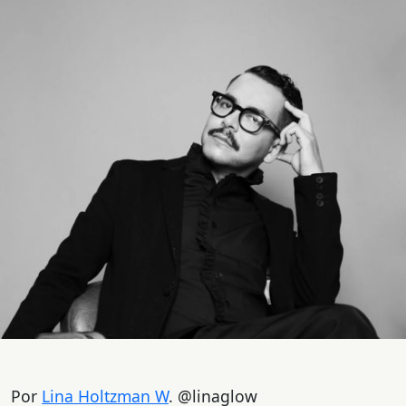
Por
Lina Holtzman W
. @linaglow