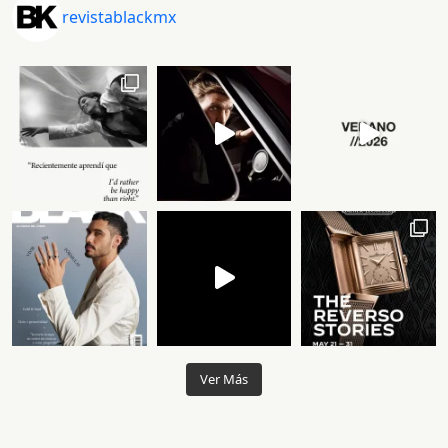
revistablackmx
Ver Más