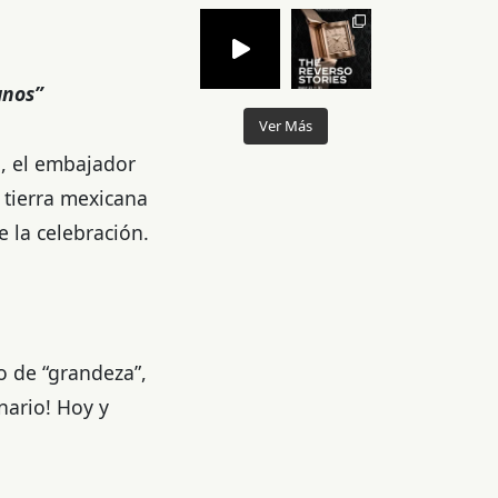
anos”
Ver Más
l, el embajador
 tierra mexicana
e la celebración.
o de “grandeza”,
inario! Hoy y