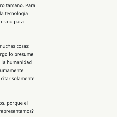
tro tamaño. Para
la tecnología
o sino para
 muchas cosas:
argo lo presume
de la humanidad
n sumamente
r citar solamente
os, porque el
é representamos?