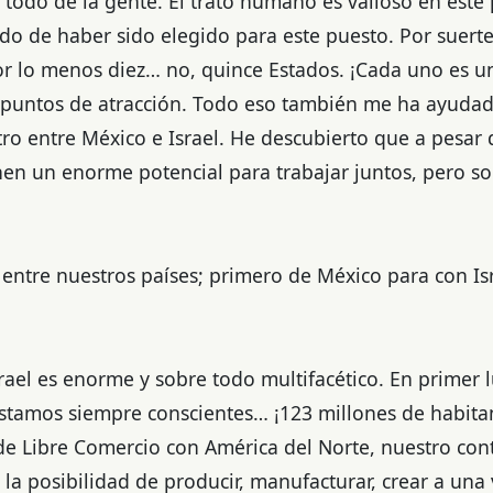
odo de la gente. El trato humano es valioso en este 
do de haber sido elegido para este puesto. Por suerte
or lo menos diez… no, quince Estados. ¡Cada uno es 
s puntos de atracción. Todo eso también me ha ayuda
o entre México e Israel. He descubierto que a pesar d
ienen un enorme potencial para trabajar juntos, pero s
 entre nuestros países; primero de México para con Is
ael es enorme y sobre todo multifacético. En primer 
tamos siempre conscientes… ¡123 millones de habitan
 Libre Comercio con América del Norte, nuestro cont
a posibilidad de producir, manufacturar, crear a una