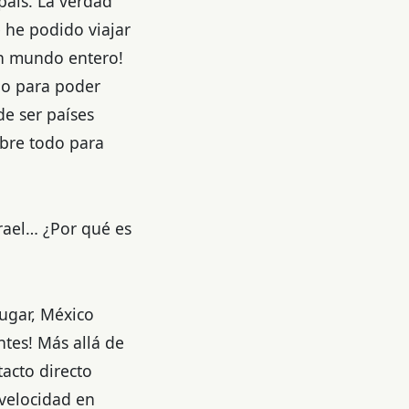
país. La verdad
 he podido viajar
un mundo entero!
do para poder
e ser países
obre todo para
rael… ¿Por qué es
lugar, México
tes! Más allá de
acto directo
 velocidad en