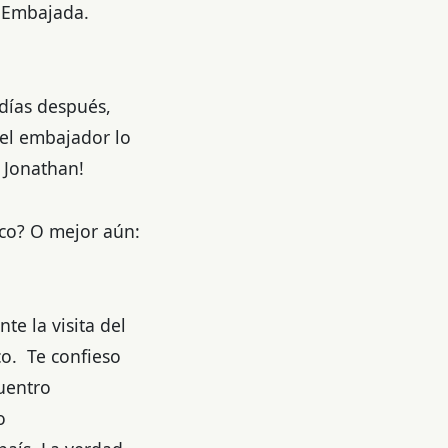
a Embajada.
 días después,
 el embajador lo
 Jonathan!
ico? O mejor aún:
te la visita del
co. Te confieso
uentro
o