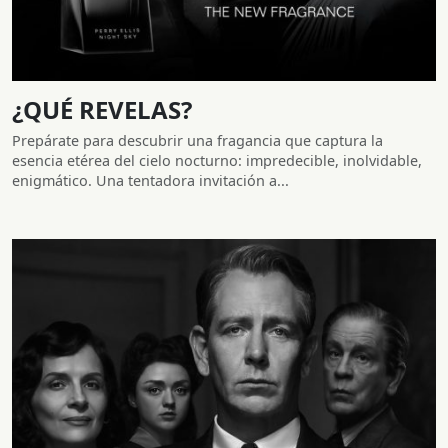
¿QUÉ REVELAS?
Prepárate para descubrir una fragancia que captura la
esencia etérea del cielo nocturno: impredecible, inolvidable,
enigmático. Una tentadora invitación a...