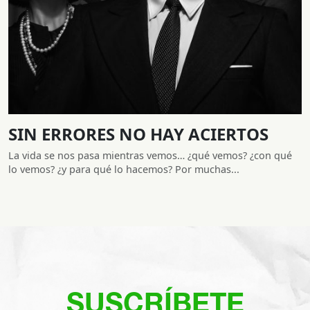
SIN ERRORES NO HAY ACIERTOS
La vida se nos pasa mientras vemos… ¿qué vemos? ¿con qué
lo vemos? ¿y para qué lo hacemos? Por muchas...
SUSCRÍBETE