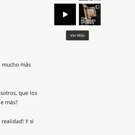
Ver Más
í, mucho más
sotros, que los
ie más?
realidad! Y si