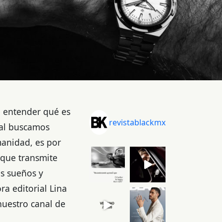
e entender qué es
revistablackmx
ial buscamos
manidad, es por
 que transmite
us sueños y
ra editorial Lina
nuestro canal de