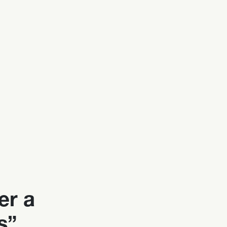
er a
s”