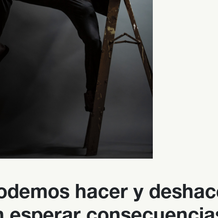
odemos hacer y deshac
in esperar consecuencia