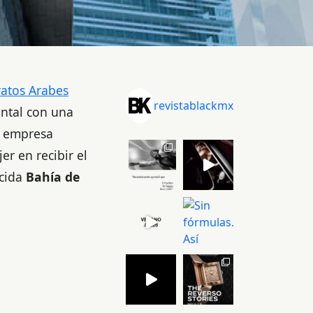
atos Arabes
revistablackmx
ental con una
a empresa
er en recibir el
ocida
Bahía de