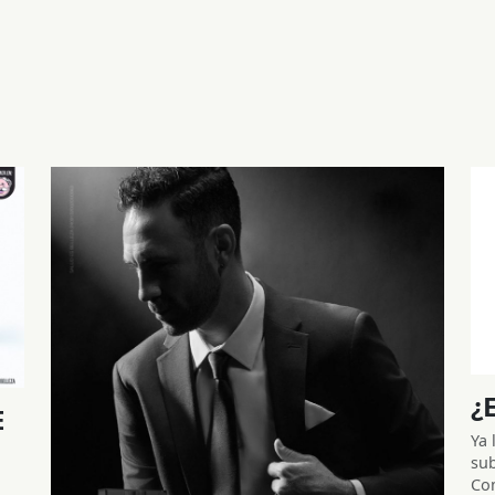
¿
E
Ya 
sub
a
Com