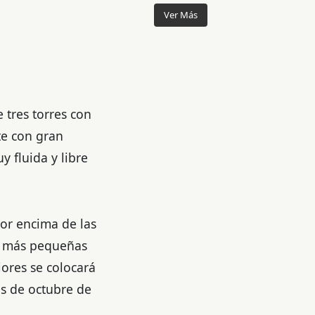
Ver Más
 tres torres con
te con gran
y fluida y libre
por encima de las
es más pequeñas
iores se colocará
es de octubre de