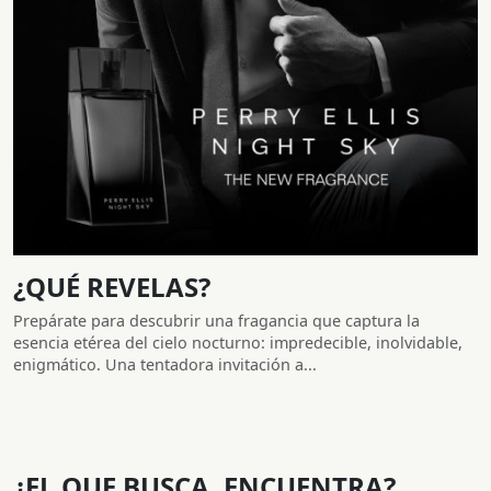
¿QUÉ REVELAS?
Prepárate para descubrir una fragancia que captura la
esencia etérea del cielo nocturno: impredecible, inolvidable,
enigmático. Una tentadora invitación a...
¿EL QUE BUSCA, ENCUENTRA?