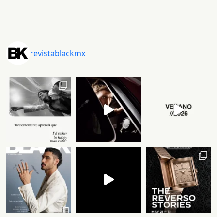
revistablackmx