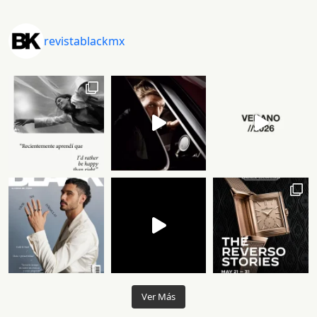
revistablackmx
Ver Más