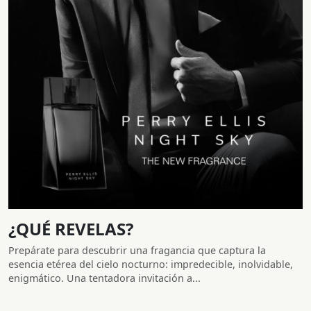
¿QUÉ REVELAS?
Prepárate para descubrir una fragancia que captura la
esencia etérea del cielo nocturno: impredecible, inolvidable,
enigmático. Una tentadora invitación a...