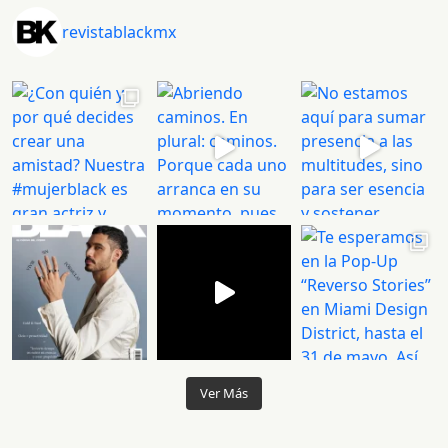
revistablackmx
Ver Más