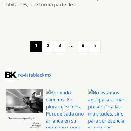
habitantes, que forma parte de...
Navegación
»
1
2
3
…
8
de
entradas
revistablackmx